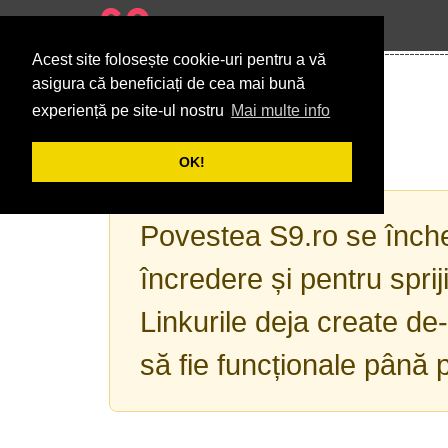
Acest site folosește cookie-uri pentru a vă
asigura că beneficiați de cea mai bună
experiență pe site-ul nostru
Mai multe info
OK!
Povestea S9.ro se înche
încredere și pentru spriji
Linkurile deja create de
să fie funcționale până